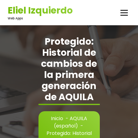
Saltar
Eliel Izquierdo
al
contenido
Web Apps
Protegido:
Historial de
cambios de
la primera
generación
de AQUILA
Inicio
-
AQUILA
(español)
-
Protegido: Historial