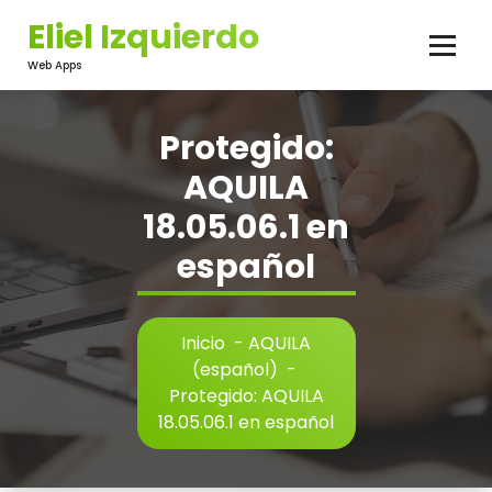
Saltar
Eliel Izquierdo
al
contenido
Web Apps
Protegido:
AQUILA
18.05.06.1 en
español
Inicio
-
AQUILA
(español)
-
Protegido: AQUILA
18.05.06.1 en español