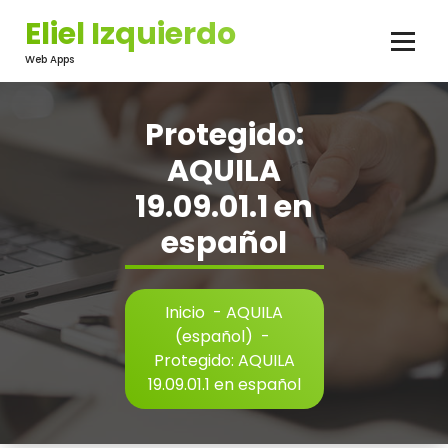
Saltar
Eliel Izquierdo
al
contenido
Web Apps
Protegido:
AQUILA
19.09.01.1 en
español
Inicio
-
AQUILA
(español)
-
Protegido: AQUILA
19.09.01.1 en español