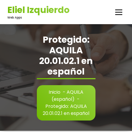
Saltar
Eliel Izquierdo
al
contenido
Web Apps
Protegido:
AQUILA
20.01.02.1 en
español
Inicio
-
AQUILA
(español)
-
Protegido: AQUILA
20.01.02.1 en español