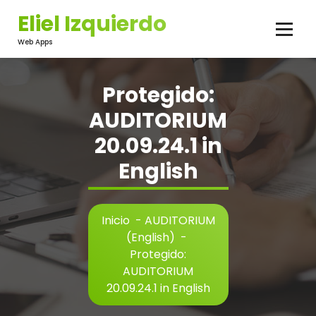
Saltar
Eliel Izquierdo
al
contenido
Web Apps
Protegido:
AUDITORIUM
20.09.24.1 in
English
Inicio
-
AUDITORIUM
(English)
-
Protegido:
AUDITORIUM
20.09.24.1 in English