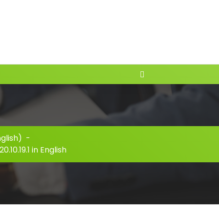
glish)
-
10.19.1 in English