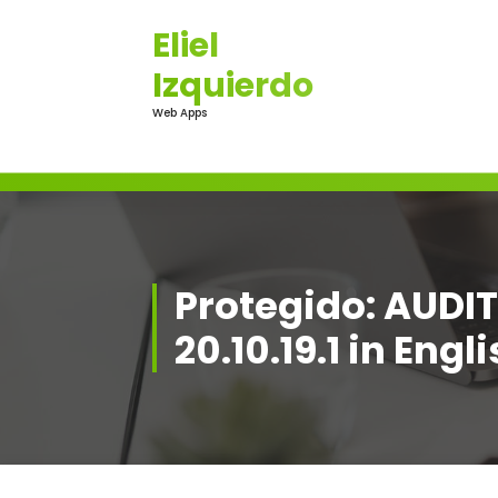
Saltar
Eliel
al
contenido
Izquierdo
Web Apps
Protegido: AUDI
20.10.19.1 in Engl