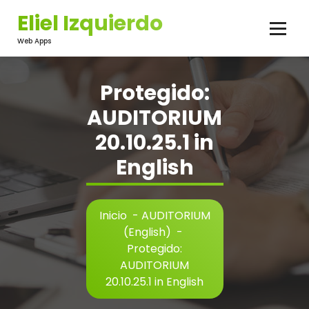
Saltar
Eliel Izquierdo
al
contenido
Web Apps
Protegido:
AUDITORIUM
20.10.25.1 in
English
Inicio
-
AUDITORIUM
(English)
-
Protegido:
AUDITORIUM
20.10.25.1 in English