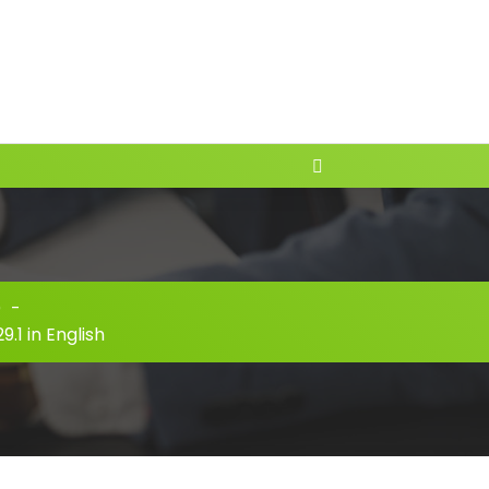
)
-
9.1 in English