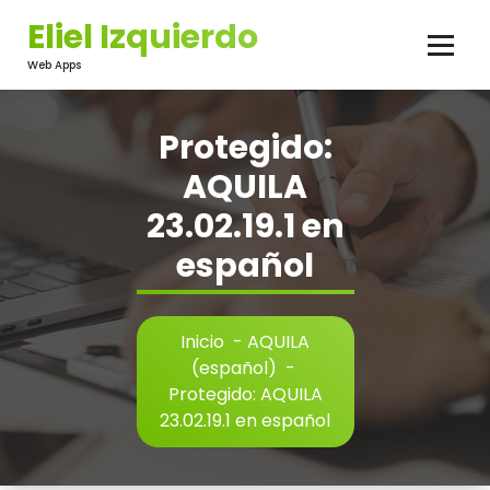
Saltar
Eliel Izquierdo
al
contenido
Web Apps
Protegido:
AQUILA
23.02.19.1 en
español
Inicio
-
AQUILA
(español)
-
Protegido: AQUILA
23.02.19.1 en español