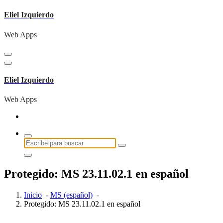
Saltar
Eliel Izquierdo
al
contenido
Web Apps
Eliel Izquierdo
Web Apps
Buscar:
Protegido: MS 23.11.02.1 en español
Inicio
-
MS (español)
-
Protegido: MS 23.11.02.1 en español