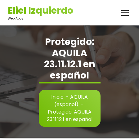
Saltar
Eliel Izquierdo
al
contenido
Web Apps
Protegido:
AQUILA
23.11.12.1 en
español
Inicio
-
AQUILA
(español)
-
Protegido: AQUILA
23.11.12.1 en español