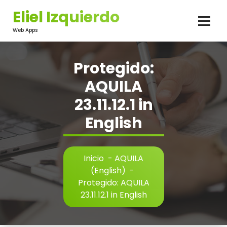
Saltar
Eliel Izquierdo
al
contenido
Web Apps
Protegido:
AQUILA
23.11.12.1 in
English
Inicio
-
AQUILA
(English)
-
Protegido: AQUILA
23.11.12.1 in English