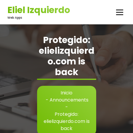
Saltar
Eliel Izquierdo
al
contenido
Web Apps
Protegido:
elielizquierd
o.com is
back
Inicio
-
Announcements
-
Protegido:
elielizquierdo.com is
back