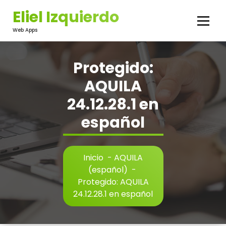
Saltar
Eliel Izquierdo
al
contenido
Web Apps
Protegido:
AQUILA
24.12.28.1 en
español
Inicio
-
AQUILA
(español)
-
Protegido: AQUILA
24.12.28.1 en español