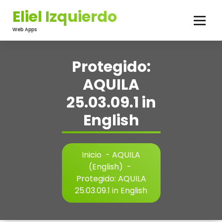
Saltar
Eliel Izquierdo
al
contenido
Web Apps
Protegido:
AQUILA
25.03.09.1 in
English
Inicio
-
AQUILA
(English)
-
Protegido: AQUILA
25.03.09.1 in English