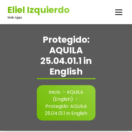
Saltar
Eliel Izquierdo
al
contenido
Web Apps
Protegido:
AQUILA
25.04.01.1 in
English
Inicio
-
AQUILA
(English)
-
Protegido: AQUILA
25.04.01.1 in English