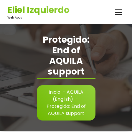
Saltar
Eliel Izquierdo
al
contenido
Web Apps
Protegido:
End of
AQUILA
support
Inicio
-
AQUILA
(English)
-
Protegido: End of
AQUILA support