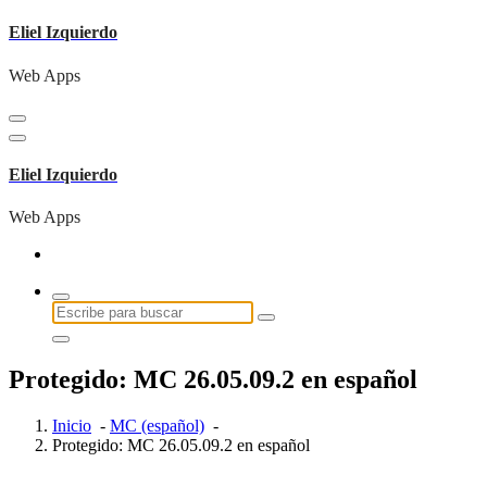
Saltar
Eliel Izquierdo
al
contenido
Web Apps
Eliel Izquierdo
Web Apps
Buscar:
Protegido: MC 26.05.09.2 en español
Inicio
-
MC (español)
-
Protegido: MC 26.05.09.2 en español